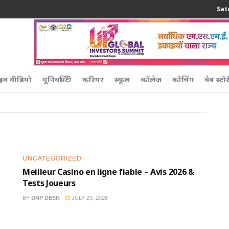
Sat
TION
t Celebrating Chickens Braving Busy
इव वीडियो
यूनिवर्सिटी
करियर
स्कूल
कॉलेज
कोचिंग
वेब स्टो
UNCATEGORIZED
Meilleur Casino en ligne fiable – Avis 2026 &
Tests Joueurs
BY
JULY 29, 2026
DNP DESK