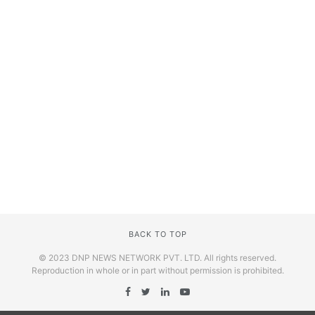
BACK TO TOP
© 2023 DNP NEWS NETWORK PVT. LTD. All rights reserved.
Reproduction in whole or in part without permission is prohibited.