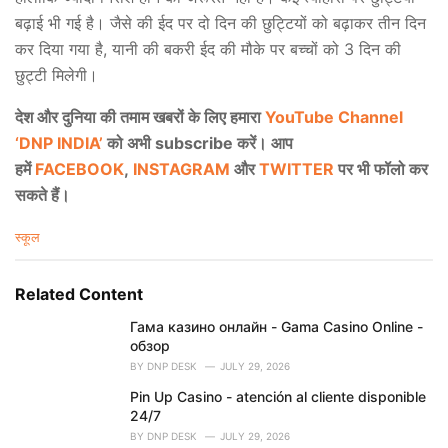
बढ़ाई भी गई है। जैसे की ईद पर दो दिन की छुट्टियों को बढ़ाकर तीन दिन
कर दिया गया है, यानी की बकरी ईद की मौके पर बच्चों को 3 दिन की
छुट्टी मिलेगी।
देश और दुनिया की तमाम खबरों के लिए हमारा
YouTube Channel
‘DNP INDIA’
को अभी subscribe करें। आप
हमें
FACEBOOK
,
INSTAGRAM
और
TWITTER
पर भी फॉलो कर
सकते हैं।
C
स्कूल
a
t
e
Related Content
g
o
Гама казино онлайн - Gama Casino Online -
r
обзор
i
BY
DNP DESK
JULY 29, 2026
e
Pin Up Casino - atención al cliente disponible
s
24/7
:
BY
DNP DESK
JULY 29, 2026