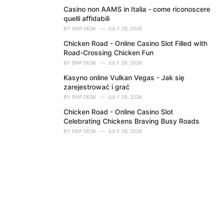
Casino non AAMS in Italia - come riconoscere
quelli affidabili
BY
DNP DESK
JULY 29, 2026
Chicken Road - Online Casino Slot Filled with
Road-Crossing Chicken Fun
BY
DNP DESK
JULY 29, 2026
Kasyno online Vulkan Vegas - Jak się
zarejestrować i grać
BY
DNP DESK
JULY 29, 2026
Chicken Road - Online Casino Slot
Celebrating Chickens Braving Busy Roads
BY
DNP DESK
JULY 29, 2026