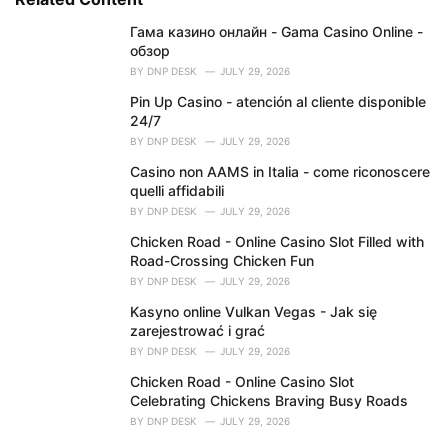
g
o
Гама казино онлайн - Gama Casino Online -
r
обзор
i
BY
DNP DESK
JULY 29, 2026
e
Pin Up Casino - atención al cliente disponible
s
24/7
:
BY
DNP DESK
JULY 29, 2026
Casino non AAMS in Italia - come riconoscere
quelli affidabili
BY
DNP DESK
JULY 29, 2026
Chicken Road - Online Casino Slot Filled with
Road-Crossing Chicken Fun
BY
DNP DESK
JULY 29, 2026
Kasyno online Vulkan Vegas - Jak się
zarejestrować i grać
BY
DNP DESK
JULY 29, 2026
Chicken Road - Online Casino Slot
Celebrating Chickens Braving Busy Roads
BY
DNP DESK
JULY 29, 2026