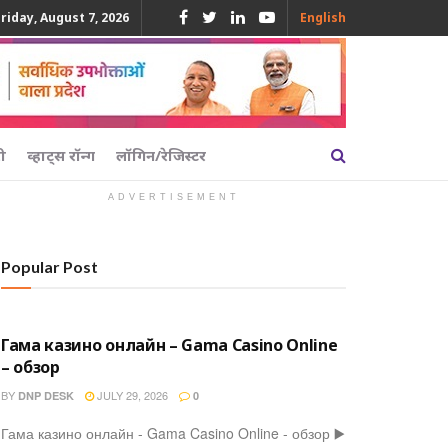
Friday, August 7, 2026
English
री
व्हाट्स रॉन्ग
लॉगिन/रेजिस्टर
ADVERTISEMENT
Popular Post
UNCATEGORIZED
Гама казино онлайн – Gama Casino Online
– обзор
BY
JULY 29, 2026
DNP DESK
0
Гама казино онлайн - Gama Casino Online - обзор ▶️