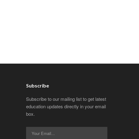
Subscribe
Subscribe to our mailing list to get latest
education updates directly in your email
box.