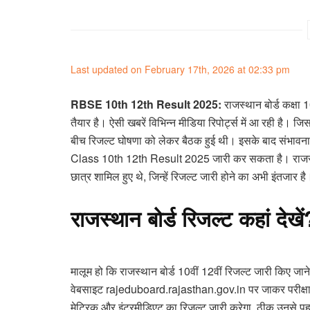
Last updated on February 17th, 2026 at 02:33 pm
RBSE 10th 12th Result 2025:
राजस्थान बोर्ड कक्षा
तैयार है। ऐसी खबरें विभिन्न मीडिया रिपोर्ट्स में आ रही है। जि
बीच रिजल्ट घोषणा को लेकर बैठक हुई थी। इसके बाद संभावना
Class 10th 12th Result 2025 जारी कर सकता है। राजस्थान
छात्र शामिल हुए थे, जिन्हें रिजल्ट जारी होने का अभी इंतजार है
राजस्थान बोर्ड रिजल्ट कहां देखें
मालूम हो कि राजस्थान बोर्ड 10वीं 12वीं रिजल्ट जारी किए जा
वेबसाइट rajeduboard.rajasthan.gov.in पर जाकर परीक्षा परि
मेट्रिक और इंटरमीडिएट का रिजल्ट जारी करेगा, ठीक उनसे प