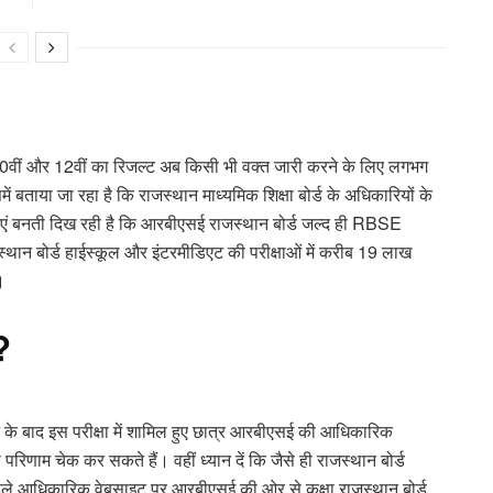
 10वीं और 12वीं का रिजल्ट अब किसी भी वक्त जारी करने के लिए लगभग
समें बताया जा रहा है कि राजस्थान माध्यमिक शिक्षा बोर्ड के अधिकारियों के
एं बनती दिख रही है कि आरबीएसई राजस्थान बोर्ड जल्द ही RBSE
 बोर्ड हाईस्कूल और इंटरमीडिएट की परीक्षाओं में करीब 19 लाख
।
?
ने के बाद इस परीक्षा में शामिल हुए छात्र आरबीएसई की आधिकारिक
णाम चेक कर सकते हैं। वहीं ध्यान दें कि जैसे ही राजस्थान बोर्ड
हले आधिकारिक वेबसाइट पर आरबीएसई की ओर से कक्षा राजस्थान बोर्ड