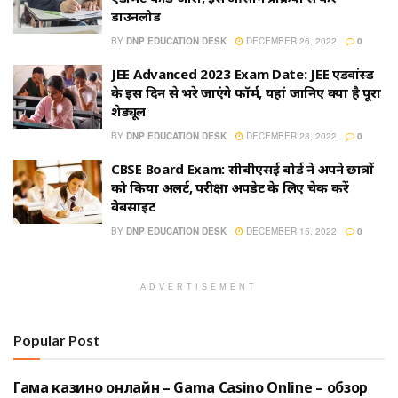
डाउनलोड
BY
DNP EDUCATION DESK
DECEMBER 26, 2022
0
JEE Advanced 2023 Exam Date: JEE एडवांस्ड
के इस दिन से भरे जाएंगे फॉर्म, यहां जानिए क्या है पूरा
शेड्यूल
BY
DNP EDUCATION DESK
DECEMBER 23, 2022
0
CBSE Board Exam: सीबीएसई बोर्ड ने अपने छात्रों
को किया अलर्ट, परीक्षा अपडेट के लिए चेक करें
वेबसाइट
BY
DNP EDUCATION DESK
DECEMBER 15, 2022
0
ADVERTISEMENT
Popular Post
Гама казино онлайн – Gama Casino Online – обзор
UNCATEGORIZED