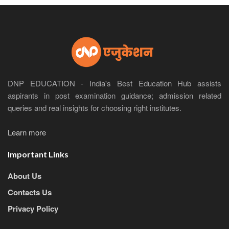
DNP EDUCATION - India's Best Education Hub assists
aspirants in post examination guidance; admission related
queries and real insights for choosing right institutes.
Learn more
Important Links
About Us
Contacts Us
Privacy Policy