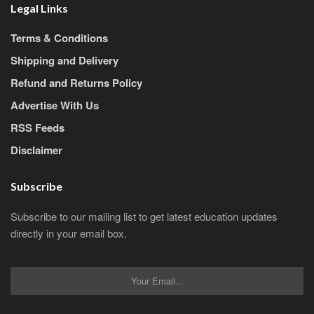
Legal Links
Terms & Conditions
Shipping and Delivery
Refund and Returns Policy
Advertise With Us
RSS Feeds
Disclaimer
Subscribe
Subscribe to our mailing list to get latest education updates
directly in your email box.