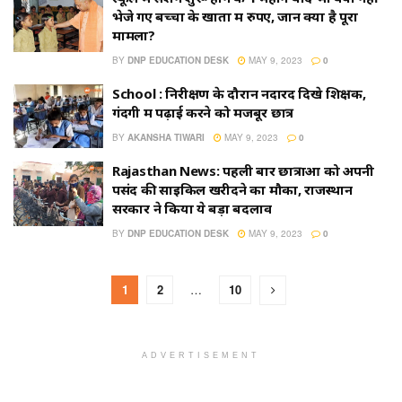
भेजे गए बच्चों के खातों में रुपए, जानें क्या है पूरा
मामला?
BY
DNP EDUCATION DESK
MAY 9, 2023
0
School : निरीक्षण के दौरान नदारद दिखे शिक्षक,
गंदगी में पढ़ाई करने को मजबूर छात्र
BY
AKANSHA TIWARI
MAY 9, 2023
0
Rajasthan News: पहली बार छात्राओं को अपनी
पसंद की साइकिल खरीदने का मौका, राजस्थान
सरकार ने किया ये बड़ा बदलाव
BY
DNP EDUCATION DESK
MAY 9, 2023
0
1
2
…
10
ADVERTISEMENT