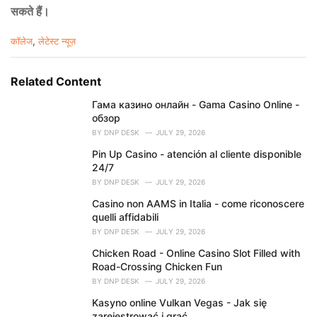
सकते हैं।
C
कॉलेज
,
लेटेस्ट न्यूज़
a
t
e
Related Content
g
o
Гама казино онлайн - Gama Casino Online -
r
обзор
i
BY
DNP DESK
JULY 29, 2026
e
Pin Up Casino - atención al cliente disponible
s
24/7
:
BY
DNP DESK
JULY 29, 2026
Casino non AAMS in Italia - come riconoscere
quelli affidabili
BY
DNP DESK
JULY 29, 2026
Chicken Road - Online Casino Slot Filled with
Road-Crossing Chicken Fun
BY
DNP DESK
JULY 29, 2026
Kasyno online Vulkan Vegas - Jak się
zarejestrować i grać