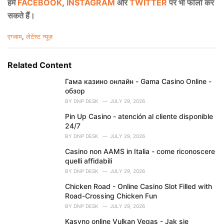
हमें
FACEBOOK
,
INSTAGRAM
और
TWITTER
पर भी फॉलो कर
सकते हैं।
C
एग्जाम
,
लेटेस्ट न्यूज़
a
t
e
Related Content
g
o
Гама казино онлайн - Gama Casino Online -
r
обзор
i
BY
DNP DESK
JULY 29, 2026
e
Pin Up Casino - atención al cliente disponible
s
24/7
:
BY
DNP DESK
JULY 29, 2026
Casino non AAMS in Italia - come riconoscere
quelli affidabili
BY
DNP DESK
JULY 29, 2026
Chicken Road - Online Casino Slot Filled with
Road-Crossing Chicken Fun
BY
DNP DESK
JULY 29, 2026
Kasyno online Vulkan Vegas - Jak się