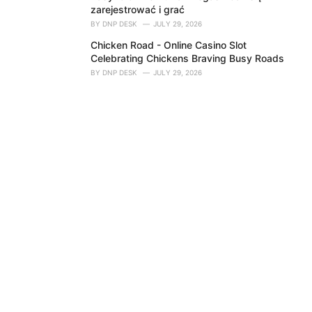
zarejestrować i grać
BY
DNP DESK
JULY 29, 2026
Chicken Road - Online Casino Slot
Celebrating Chickens Braving Busy Roads
BY
DNP DESK
JULY 29, 2026