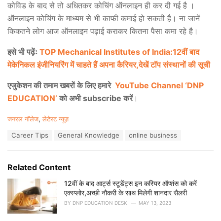
कोविड के बाद से तो अधितकर कोचिंग ऑनलाइन ही कर दी गई है ।
ऑनलाइन कोचिंग के माध्यम से भी काफी कमाई हो सकती है। ना जानें
किकतने लोग आज ऑनलाइन पढ़ाई कराकर कितना पैसा कमा रहे है।
इसे भी पढ़ेंः
TOP Mechanical Institutes of India:12वीं बाद
मेकेनिकल इंजीनियरिंग में चाहते हैं अपना कैरियर,देखें टॉप संस्थानों की सूची
एजुकेशन की तमाम खबरों के लिए हमारे
YouTube Channel ‘DNP
EDUCATION’
को अभी subscribe करें
।
C
जनरल नॉलेज
,
लेटेस्ट न्यूज़
a
T
Career Tips
General Knowledge
online business
t
a
e
g
g
s
o
Related Content
:
r
i
12वीं के बाद आर्ट्स स्टूडेंट्स इन करियर ऑप्शंस को करें
e
एक्स्प्लोर,अच्छी नौकरी के साथ मिलेगी शानदार सैलरी
s
BY
DNP EDUCATION DESK
MAY 13, 2023
: