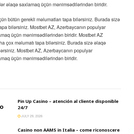
dər əlaqə saxlamaq üçün mənimsədilərindən biridir.
n bütün gerekli məlumatları tapa bilərsiniz. Burada sizə
apa bilərsiniz. Mostbet AZ, Azerbaycanın populyar
amaq üçün mənimsədilərindən biridir. Mostbet AZ
daha çox məlumatı tapa bilərsiniz. Burada sizə əlaqə
lərsiniz. Mostbet AZ, Azerbaycanın populyar
amaq üçün mənimsədilərindən biridir.
Pin Up Casino – atención al cliente disponible
no
24/7
JULY 29, 2026
Casino non AAMS in Italia – come riconoscere