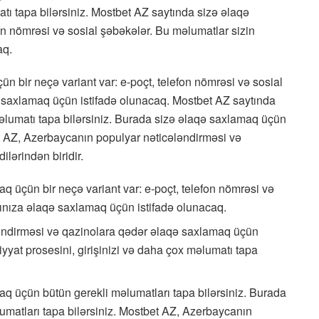
atı tapa bilərsiniz. Mostbet AZ saytında sizə əlaqə
on nömrəsi və sosial şəbəkələr. Bu məlumatlar sizin
aq.
n bir neçə variant var: e-poçt, telefon nömrəsi və sosial
 saxlamaq üçün istifadə olunacaq. Mostbet AZ saytında
məlumatı tapa bilərsiniz. Burada sizə əlaqə saxlamaq üçün
et AZ, Azerbaycanın populyar nəticələndirməsi və
ərindən biridir.
q üçün bir neçə variant var: e-poçt, telefon nömrəsi və
ınıza əlaqə saxlamaq üçün istifadə olunacaq.
əndirməsi və qazinolara qədər əlaqə saxlamaq üçün
yyat prosesini, girişinizi və daha çox məlumatı tapa
q üçün bütün gerekli məlumatları tapa bilərsiniz. Burada
matları tapa bilərsiniz. Mostbet AZ, Azerbaycanın