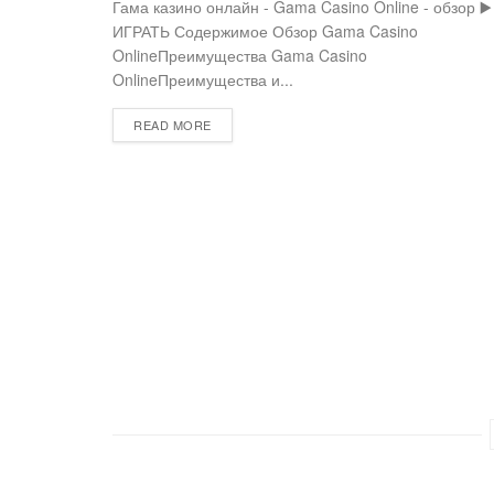
Гама казино онлайн - Gama Casino Online - обзор ▶️
ИГРАТЬ Содержимое Обзор Gama Casino
OnlineПреимущества Gama Casino
OnlineПреимущества и...
READ MORE