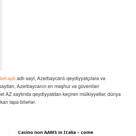
bet apk
adlı sayt, Azerbaycanlı qeydiyyatçılara və
saytları, Azerbaycanın en məşhur və güvenilən
bet AZ saytında qeydiyyatdan keçirən mülkiyyətlər, dünya
kan tapa bilərlər.
Casino non AAMS in Italia – come