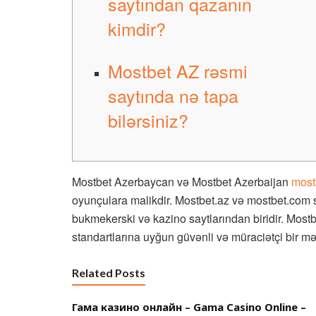
saytından qazanın
kimdir?
Mostbet AZ rəsmi
saytında nə tapa
bilərsiniz?
Mostbet Azerbaycan və Mostbet Azerbaijan
most
oyunçulara malikdir. Mostbet.az və mostbet.com 
bukmekerski və kazino saytlarından biridir. Most
standartlarına uyğun güvənli və müraciətçi bir mə
Related Posts
Гама казино онлайн – Gama Casino Online –