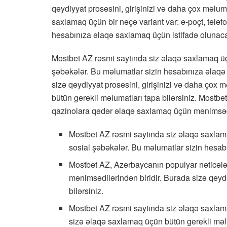
qeydiyyat prosesini, girişinizi və daha çox məlum
saxlamaq üçün bir neçə variant var: e-poçt, telef
hesabınıza əlaqə saxlamaq üçün istifadə olunac
Mostbet AZ rəsmi saytında siz əlaqə saxlamaq üçü
şəbəkələr. Bu məlumatlar sizin hesabınıza əlaqə
sizə qeydiyyat prosesini, girişinizi və daha çox 
bütün gerekli məlumatları tapa bilərsiniz. Mostb
qazinolara qədər əlaqə saxlamaq üçün mənimsədil
Mostbet AZ rəsmi saytında siz əlaqə saxlama
sosial şəbəkələr. Bu məlumatlar sizin hesab
Mostbet AZ, Azerbaycanın populyar nəticəl
mənimsədilərindən biridir. Burada sizə qeydi
bilərsiniz.
Mostbet AZ rəsmi saytında siz əlaqə saxlama
sizə əlaqə saxlamaq üçün bütün gerekli məlu