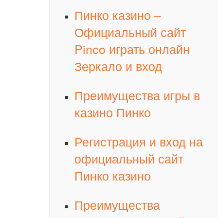
Пинко казино –
Официальный сайт
Pinco играть онлайн
Зеркало и вход
Преимущества игры в
казино Пинко
Регистрация и вход на
официальный сайт
Пинко казино
Преимущества