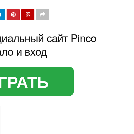
иальный сайт Pinco
ало и вход
ИГРАТЬ