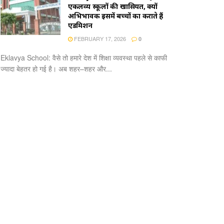
एकलव्य स्कूलों की खासियत, क्यों
अभिभावक इसमें बच्चों का कराते हैं
एडमिशन
FEBRUARY 17, 2026
0
Eklavya School: वैसे तो हमारे देश में शिक्षा व्यवस्था पहले से काफी
ज्यादा बेहतर हो गई है। अब शहर–शहर और...