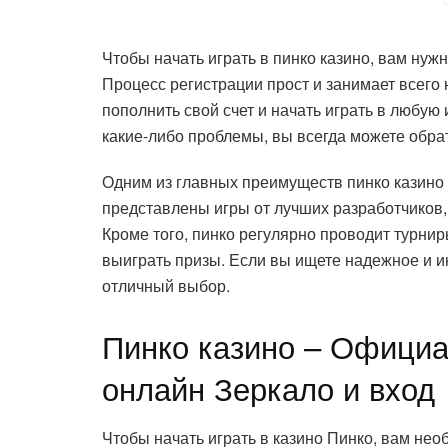
Чтобы начать играть в пинко казино, вам нуж
Процесс регистрации прост и занимает всего
пополнить свой счет и начать играть в любую 
какие-либо проблемы, вы всегда можете обрат
Одним из главных преимуществ пинко казино 
представлены игры от лучших разработчиков, 
Кроме того, пинко регулярно проводит турнир
выиграть призы. Если вы ищете надежное и ин
отличный выбор.
Пинко казино – Официа
онлайн Зеркало и вход
Чтобы начать играть в казино Пинко, вам не