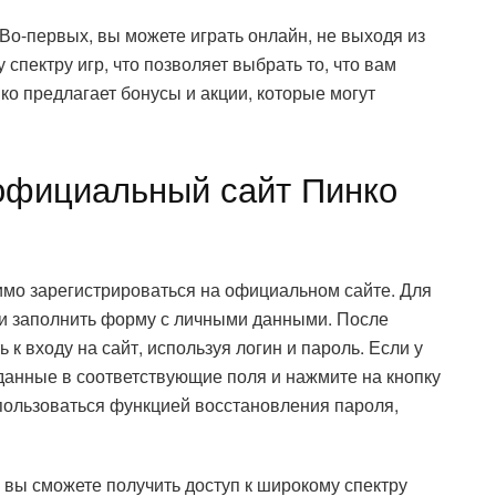
Во-первых, вы можете играть онлайн, не выходя из
 спектру игр, что позволяет выбрать то, что вам
нко предлагает бонусы и акции, которые могут
 официальный сайт Пинко
димо зарегистрироваться на официальном сайте. Для
” и заполнить форму с личными данными. После
к входу на сайт, используя логин и пароль. Если у
и данные в соответствующие поля и нажмите на кнопку
спользоваться функцией восстановления пароля,
 вы сможете получить доступ к широкому спектру