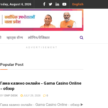
sday, August 6, 2026
English
री
व्हाट्स रॉन्ग
लॉगिन/रेजिस्टर
ADVERTISEMENT
Popular Post
UNCATEGORIZED
Гама казино онлайн – Gama Casino Online
– обзор
BY
JULY 29, 2026
DNP DESK
0
Гама казино онлайн - Gama Casino Online - обзор ▶️