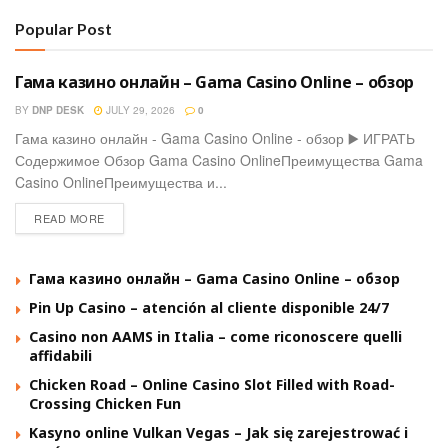
Popular Post
Гама казино онлайн – Gama Casino Online – обзор
UNCATEGORIZED
BY
DNP DESK
JULY 29, 2026
0
Гама казино онлайн - Gama Casino Online - обзор ▶️ ИГРАТЬ
Содержимое Обзор Gama Casino OnlineПреимущества Gama
Casino OnlineПреимущества и...
READ MORE
Гама казино онлайн – Gama Casino Online – обзор
Pin Up Casino – atención al cliente disponible 24/7
Casino non AAMS in Italia – come riconoscere quelli
affidabili
Chicken Road – Online Casino Slot Filled with Road-
Crossing Chicken Fun
Kasyno online Vulkan Vegas – Jak się zarejestrować i