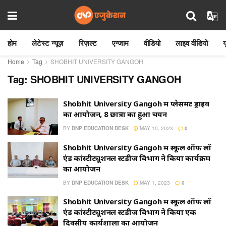
होम
लेटेस्ट न्यूज़
रिज़ल्ट
एग्जाम
वीडियो
लाइव वीडियो
य
Home
Tag
SHOBHIT UNIVERSITY GANGOH
Tag:
SHOBHIT UNIVERSITY GANGOH
Shobhit University Gangoh में प्लेसमेंट ड्राइव
का आयोजन, 8 छात्रों का हुआ चयन
BY
DNP EDUCATION DESK
MAY 10, 2023
0
Shobhit University Gangoh में स्कूल ऑफ लॉ
एंड कांस्टीट्यूशनल स्टडीज विभाग ने किया कार्यक्रम
का आयोजन
BY
DNP EDUCATION DESK
MAY 1, 2023
0
Shobhit University Gangoh में स्कूल ऑफ लॉ
एंड कांस्टीट्यूशनल स्टडीज विभाग ने किया एक
दिवसीय कार्यशाला का आयोजन