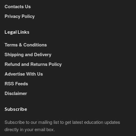
Contacts Us
Privacy Policy
Legal Links
Terms & Conditions
Shipping and Delivery
Refund and Returns Policy
Advertise With Us
RSS Feeds
Disclaimer
Subscribe
Subscribe to our mailing list to get latest education updates
directly in your email box.