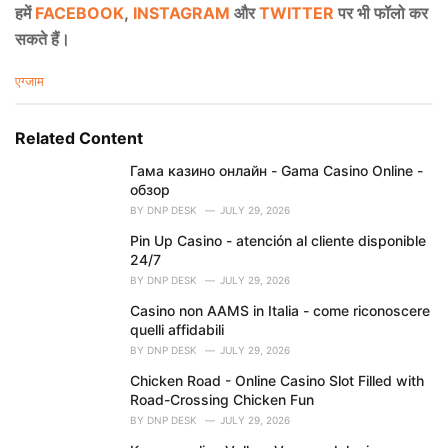
हमें
FACEBOOK
,
INSTAGRAM
और
TWITTER
पर भी फॉलो कर
सकते हैं।
C
एग्जाम
a
t
e
Related Content
g
o
Гама казино онлайн - Gama Casino Online -
r
обзор
i
BY
DNP DESK
JULY 29, 2026
e
Pin Up Casino - atención al cliente disponible
s
24/7
:
BY
DNP DESK
JULY 29, 2026
Casino non AAMS in Italia - come riconoscere
quelli affidabili
BY
DNP DESK
JULY 29, 2026
Chicken Road - Online Casino Slot Filled with
Road-Crossing Chicken Fun
BY
DNP DESK
JULY 29, 2026