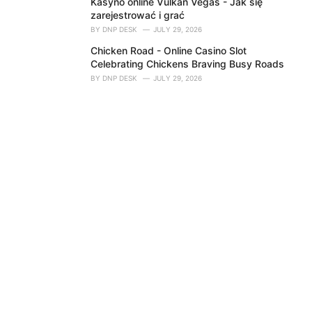
Kasyno online Vulkan Vegas - Jak się
zarejestrować i grać
BY
DNP DESK
JULY 29, 2026
Chicken Road - Online Casino Slot
Celebrating Chickens Braving Busy Roads
BY
DNP DESK
JULY 29, 2026