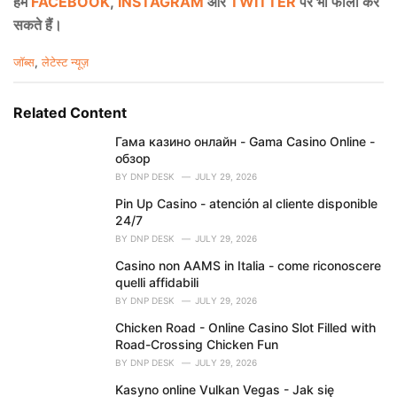
हमें
FACEBOOK
,
INSTAGRAM
और
TWITTER
पर भी फॉलो कर
सकते हैं।
C
जॉब्स
,
लेटेस्ट न्यूज़
a
t
e
Related Content
g
o
Гама казино онлайн - Gama Casino Online -
r
обзор
i
BY
DNP DESK
JULY 29, 2026
e
Pin Up Casino - atención al cliente disponible
s
24/7
:
BY
DNP DESK
JULY 29, 2026
Casino non AAMS in Italia - come riconoscere
quelli affidabili
BY
DNP DESK
JULY 29, 2026
Chicken Road - Online Casino Slot Filled with
Road-Crossing Chicken Fun
BY
DNP DESK
JULY 29, 2026
Kasyno online Vulkan Vegas - Jak się