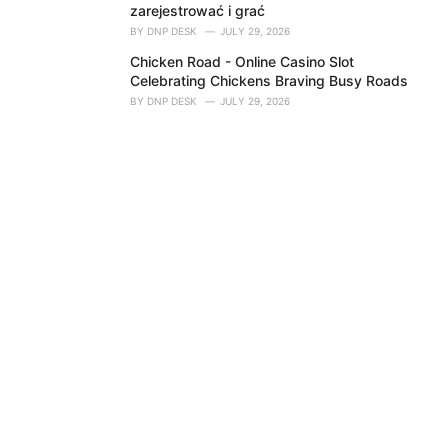
zarejestrować i grać
BY
DNP DESK
JULY 29, 2026
Chicken Road - Online Casino Slot
Celebrating Chickens Braving Busy Roads
BY
DNP DESK
JULY 29, 2026